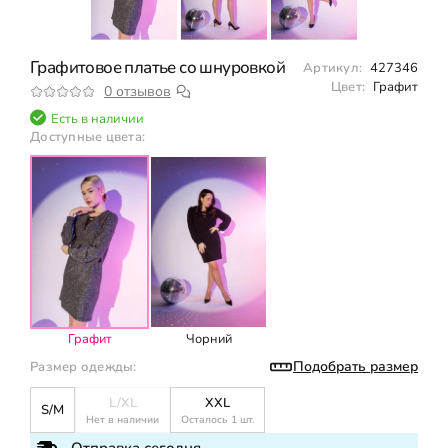
Графитовое платье со шнуровкой
Артикул:
427346
Цвет:
Графит
0 отзывов
Есть в наличии
Доступные цвета:
Графит
Чорний
Подобрать размер
Размер одежды:
L/XL
XXL
S/M
Нет в наличии
Осталось 1 шт.