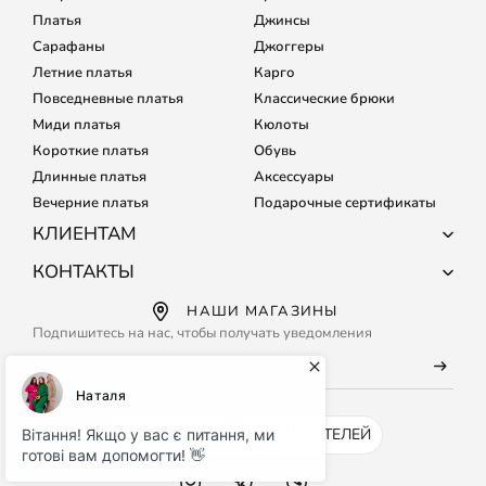
Платья
Джинсы
Сарафаны
Джоггеры
Летние платья
Карго
Повседневные платья
Классические брюки
Миди платья
Кюлоты
Короткие платья
Обувь
Длинные платья
Аксессуары
Вечерние платья
Подарочные сертификаты
КЛИЕНТАМ
О компании
КОНТАКТЫ
Доставка и оплата
+38 (067) 127-68-15
НАШИ МАГАЗИНЫ
Обмен и возврат
+38 (067) 133-64-80
Подпишитесь на нас, чтобы получать уведомления
Подбор размера
Каждый день с 9:00 до 21:00
Частые вопросы
info@maritel.com.ua
Договор оферты
Условия использования сайта
INSTAGRAM - 500K ЧИТАТЕЛЕЙ
Бонусная программа