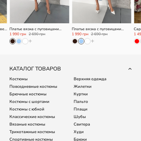
OneSize
OneSize
вет
Платье вязка с пуговицами
Платье вязка с пуговицами
Сар
шоколадное
голубое
1 990 грн
2 690 грн
1 990 грн
2 690 грн
1 4
+
+
КАТАЛОГ ТОВАРОВ
Костюмы
Верхняя одежда
Повседневные костюмы
Жилетки
Брючные костюмы
Куртки
Костюмы с шортами
Пальто
Костюмы с юбкой
Плащи
Классические костюмы
Шубы
Вязаные костюмы
Свитера
Трикотажные костюмы
Худи
Спортивные костюмы
Брюки