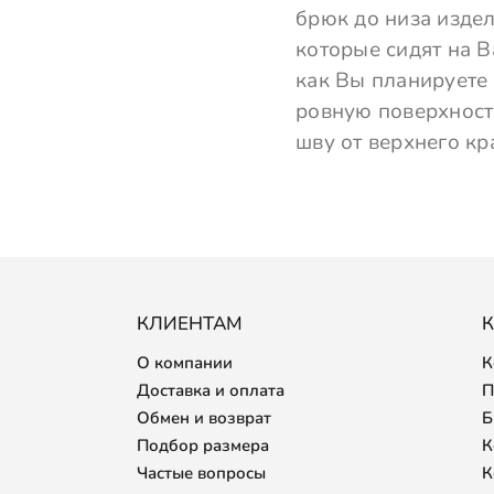
брюк до низа издел
которые сидят на В
как Вы планируете 
ровную поверхност
шву от верхнего кр
КЛИЕНТАМ
К
О компании
К
Доставка и оплата
П
Обмен и возврат
Б
Подбор размера
К
Частые вопросы
К