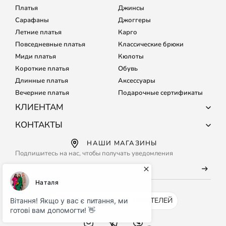
Платья
Джинсы
Сарафаны
Джоггеры
Летние платья
Карго
Повседневные платья
Классические брюки
Миди платья
Кюлоты
Короткие платья
Обувь
Длинные платья
Аксессуары
Вечерние платья
Подарочные сертификаты
КЛИЕНТАМ
О компании
КОНТАКТЫ
Доставка и оплата
+38 (067) 127-68-15
НАШИ МАГАЗИНЫ
Обмен и возврат
+38 (067) 133-64-80
Подпишитесь на нас, чтобы получать уведомления
Подбор размера
Каждый день с 9:00 до 21:00
Частые вопросы
info@maritel.com.ua
Договор оферты
Условия использования сайта
INSTAGRAM - 500K ЧИТАТЕЛЕЙ
Бонусная программа