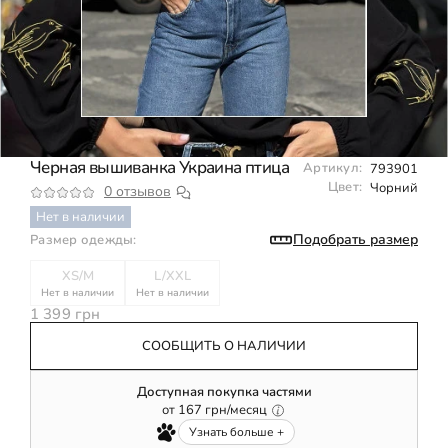
Черная вышиванка Украина птица
Артикул:
793901
Цвет:
Чорний
0 отзывов
Нет в наличии
Подобрать размер
Размер одежды:
ХS/M
L/XXL
Нет в наличии
Нет в наличии
1 399 грн
СООБЩИТЬ О НАЛИЧИИ
Доступная покупка частями
от
167
грн/месяц
Узнать больше +