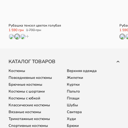
Рубашка тенсел цветок голубая
Руба
1 590 грн
1 790 грн
1 590
+
КАТАЛОГ ТОВАРОВ
Костюмы
Верхняя одежда
Повседневные костюмы
Жилетки
Брючные костюмы
Куртки
Костюмы с шортами
Пальто
Костюмы с юбкой
Плащи
Классические костюмы
Шубы
Вязаные костюмы
Свитера
Трикотажные костюмы
Худи
Спортивные костюмы
Брюки