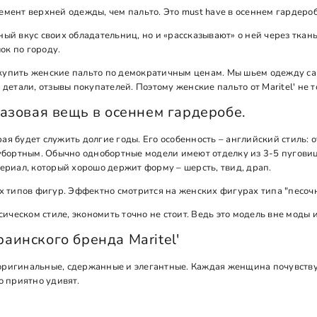
мент верхней одежды, чем пальто. Это must have в осеннем гардеро
й вкус своих обладательниц, но и «рассказывают» о ней через ткань,
ок по городу.
т купить женские пальто по демократичным ценам. Мы шьем одежду са
детали, отзывы покупателей. Поэтому женские пальто от Maritel' не т
базовая вещь в осеннем гардеробе.
орая будет служить долгие годы. Его особенность – английский стиль
убортным. Обычно однобортные модели имеют отделку из 3-5 пуговиц,
ериал, который хорошо держит форму – шерсть, твид, драп.
х типов фигур. Эффектно смотрится на женских фигурах типа "песочн
ическом стиле, экономить точно не стоит. Ведь это модель вне моды 
аинского бренда Maritel'
– оригинальные, сдержанные и элегантные. Каждая женщина почувству
о приятно удивят.
ны следующие варианты: