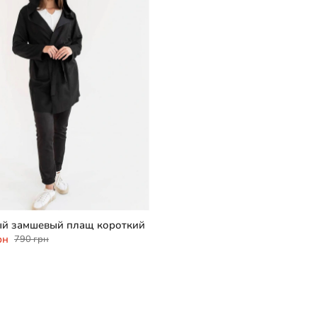
XXS/M
й замшевый плащ короткий
рн
790 грн