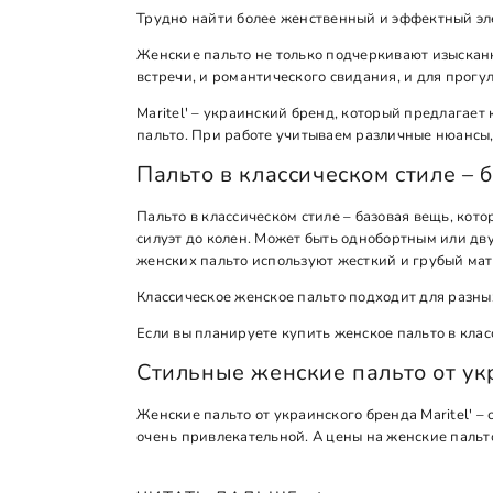
Трудно найти более женственный и эффектный эле
Женские пальто не только подчеркивают изысканны
встречи, и романтического свидания, и для прогул
Maritel' – украинский бренд, который предлагае
пальто. При работе учитываем различные нюансы, 
Пальто в классическом стиле – 
Пальто в классическом стиле – базовая вещь, кот
силуэт до колен. Может быть однобортным или дв
женских пальто используют жесткий и грубый мат
Классическое женское пальто подходит для разны
Если вы планируете купить женское пальто в класс
Стильные женские пальто от укр
Женские пальто от украинского бренда Maritel' 
очень привлекательной. А цены на женские пальт
В коллекции модных женских пальто представле