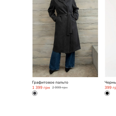
XL
Графитовое пальто
Черны
1 399 грн
399 г
2 999 грн