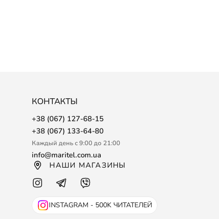
рогие деловые, и расслабленные обыденные
 не теряют актуальности.
любому образу.
внимание на некоторые нюансы.
циевидный крой скроет лишний объем. Нужно ли
дят любые фасоны. Подчеркнуть стройность
КОНТАКТЫ
й одеждой. Двухбортное оверсайз пальто с
+38 (067) 127-68-15
+38 (067) 133-64-80
ли не выходят из моды длительное время. Длинное
Каждый день с 9:00 до 21:00
info@maritel.com.ua
НАШИ МАГАЗИНЫ
ду, но и инвестируете в экономику своей страны.
INSTAGRAM - 500K ЧИТАТЕЛЕЙ
ли разных размеров: от XXS до XXL. Подобрать