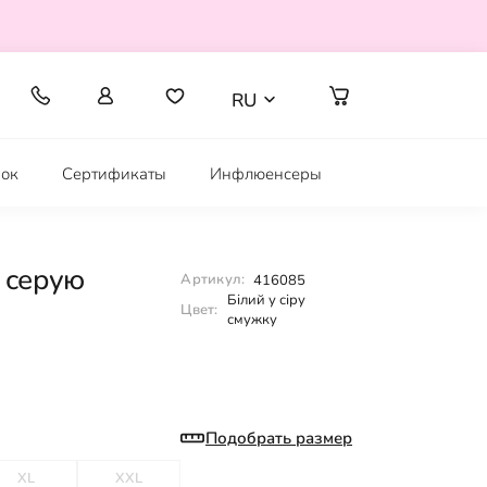
RU
рок
Сертификаты
Инфлюенсеры
 серую
Артикул:
416085
Білий у сіру
Цвет:
смужку
Подобрать размер
XL
XXL