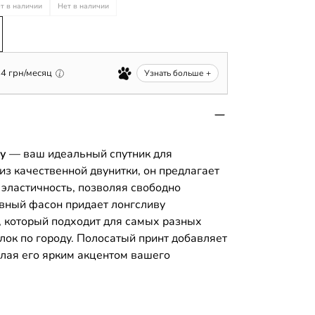
т в наличии
Нет в наличии
84
грн/месяц
Узнать больше +
ку
— ваш идеальный спутник для
з качественной двунитки, он предлагает
 эластичность, позволяя свободно
овный фасон придает лонгсливу
, который подходит для самых разных
улок по городу. Полосатый принт добавляет
елая его ярким акцентом вашего