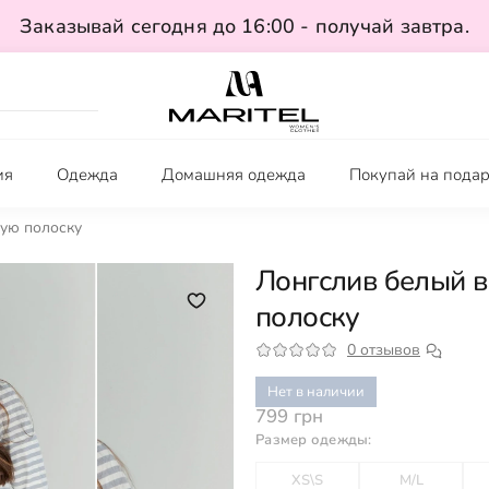
Заказывай сегодня до 16:00 - получай завтра.
ия
Одежда
Домашняя одежда
Покупай на пода
рую полоску
Лонгслив белый в
полоску
0 отзывов
Нет в наличии
799 грн
Размер одежды:
XS\S
M/L