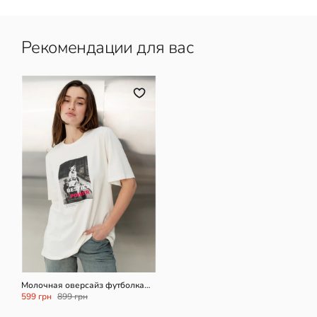
Рекомендации для вас
M/L
L/XXL
Молочная оверсайз футболка
Besties power
599 грн
899 грн