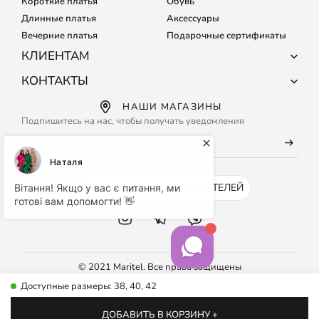
Короткие платья
Обувь
Длинные платья
Аксессуары
Вечерние платья
Подарочные сертификаты
КЛИЕНТАМ
О компании
КОНТАКТЫ
Доставка и оплата
+38 (067) 127-68-15
НАШИ МАГАЗИНЫ
Обмен и возврат
+38 (067) 133-64-80
Подпишитесь на нас, чтобы получать уведомления
Подбор размера
Каждый день с 9:00 до 21:00
Частые вопросы
info@maritel.com.ua
Договор оферты
Условия использования сайта
INSTAGRAM - 500K ЧИТАТЕЛЕЙ
Бонусная программа
© 2021 Maritel. Все права защищены
Доступные размеры: 38, 40, 42
ДОБАВИТЬ В КОРЗИНУ +