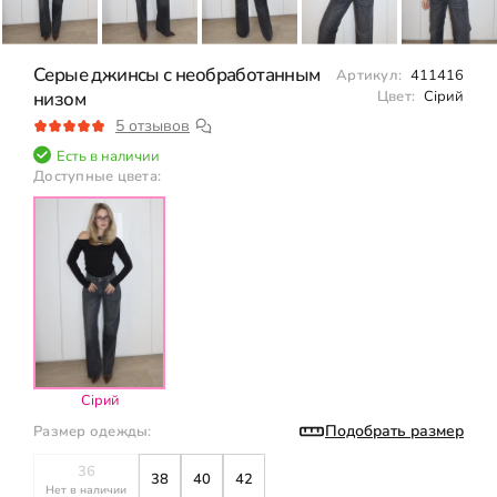
Серые джинсы с необработанным
Артикул:
411416
низом
Цвет:
Сірий
5 отзывов
Есть в наличии
Доступные цвета:
Сірий
Подобрать размер
Размер одежды:
36
38
40
42
Нет в наличии