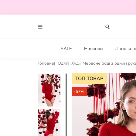
SALE
Новинки
Літня кол
Головна
Одяг
Худі
Червоне боді з одним рук
ТОП ТОВАР
-57%