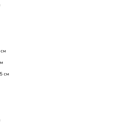
м
 см
см
5 см
м