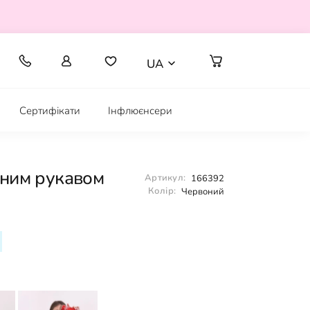
UA
Сертифікати
Інфлюєнсери
дним рукавом
Артикул:
166392
Колір:
Червоний