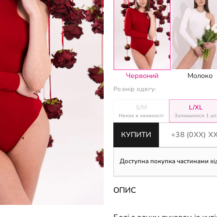
Червоний
Молоко
Розмір одягу:
S/M
L/XL
Немає в наявності
Залишилося 1 шт.
КУПИТИ
Доступна покупка частинами
ві
ОПИС