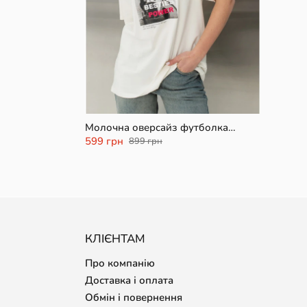
M/L
L/XXL
Молочна оверсайз футболка
Besties power
599 грн
899 грн
КЛІЄНТАМ
Про компанію
Доставка і оплата
Обмін і повернення