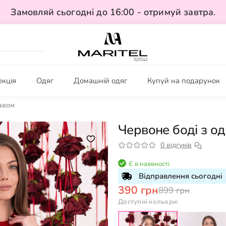
Замовляй сьогодні до 16:00 - отримуй завтра.
екція
Одяг
Домашній одяг
Купуй на подарунок
авом
Червоне боді з о
0 відгуків
Є в наявності
Відправлення сьогодні
390 грн
899 грн
Доступні кольори: