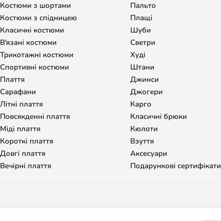
Костюми з шортами
Пальто
Костюми з спідницею
Плащі
Класичні костюми
Шуби
В'язані костюми
Светри
Трикотажні костюми
Худі
Спортивні костюми
Штани
Плаття
Джинси
Сарафани
Джогери
Літні плаття
Карго
Повсякденні плаття
Класичні брюки
Міді плаття
Кюлоти
Короткі плаття
Взуття
Довгі плаття
Аксесуари
Вечірні плаття
Подарункові сертифікати