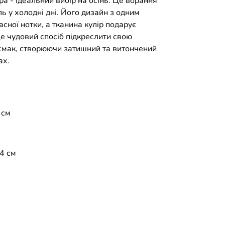
ра - ідеальний вибір на осінь. Це вбрання
ль у холодні дні. Його дизайн з одним
сної нотки, а тканина кулір подарує
Це чудовий спосіб підкреслити свою
 смак, створюючи затишний та витончений
ах.
 см
4 см