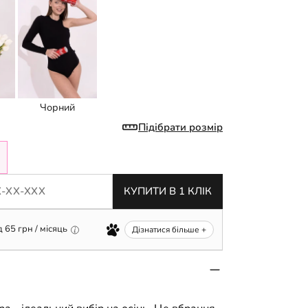
Чорний
Підібрати розмір
КУПИТИ В 1 КЛІК
д
65
грн / місяць
Дізнатися більше +