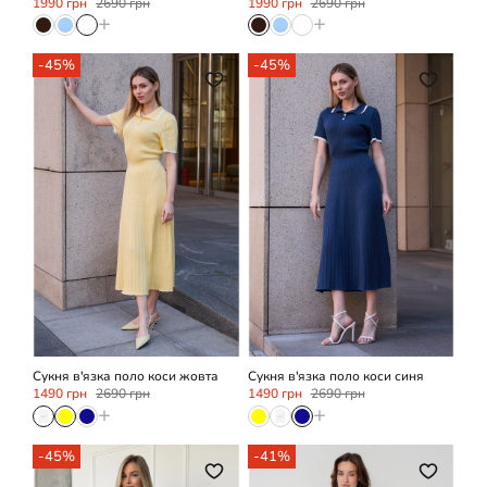
1990 грн
2690 грн
1990 грн
2690 грн
+
+
-45%
-45%
OneSize
OneSize
Сукня в'язка поло коси жовта
Сукня в'язка поло коси синя
1490 грн
2690 грн
1490 грн
2690 грн
+
+
-45%
-41%