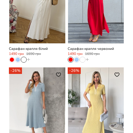
M/L
M/L
XL
Сарафан крапля білий
Сарафан крапля червоний
1490 грн
1690 грн
1490 грн
1690 грн
+
+
-26%
-26%
OneSize
OneSize