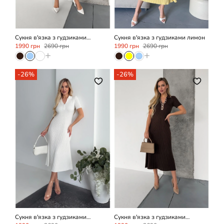
Сукня в'язка з гудзиками
Сукня в'язка з гудзиками лимон
блакитна
1990 грн
2690 грн
1990 грн
2690 грн
+
+
-26%
-26%
OneSize
OneSize
Сукня в'язка з гудзиками
Сукня в'язка з гудзиками
молочна
шоколадна