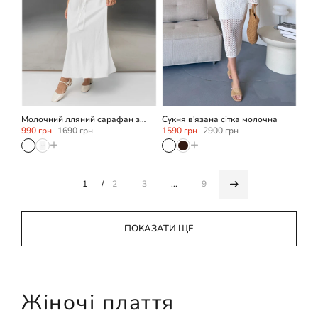
XL
OneSize
Молочний лляний сарафан з
Сукня в'язана сітка молочна
поясом
990 грн
1690 грн
1590 грн
2900 грн
+
+
1
2
3
...
9
ПОКАЗАТИ ЩЕ
Жіночі плаття