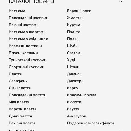
КАТАЛОГ ТОВАРІВ
Костюми
Верхній одяг
Повсякденні костюми
Жилетки
Брючні костюми
Куртки
Костюми з шортами
Пальто
Костюми з спідницею
Плащі
Класичні костюми
Шуби
В'язані костюми
Светри
Трикотажні костюми
Худі
Спортивні костюми
Штани
Плаття
Джинси
Сарафани
Джогери
Літні плаття
Карго
Повсякденні плаття
Класичні брюки
Міді плаття
Кюлоти
Короткі плаття
Взуття
Довгі плаття
Аксесуари
Вечірні плаття
Подарункові сертифікати