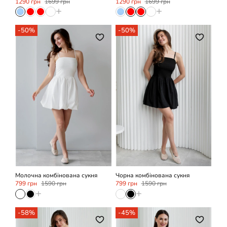
1290 грн
1699 грн
1290 грн
1699 грн
+
+
-50%
-50%
XS/S
M/L
XS/S
M/L
Молочна комбінована сукня
Чорна комбінована сукня
799 грн
1590 грн
799 грн
1590 грн
+
+
-58%
-45%