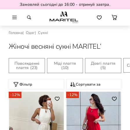
Замовляй сьогодні до 16:00 - отримуй завтра.
Головна
Одяг
Сукні
Жіночі весняні сукні MARITEL’
Повсякденні
Міді плаття
Довгі плаття
С
плаття
(23)
(10)
(5)
Фільтр
Сортувати за
-12%
-12%