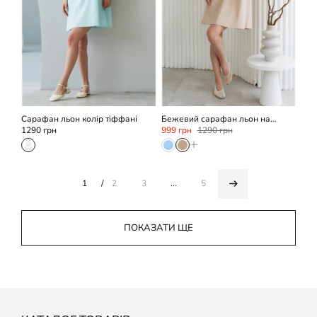
M/L
XS/S
Сарафан льон колір тіффані
Бежевий cарафан льон на
зав'язках
1290 грн
999 грн
1290 грн
+
1
2
3
...
5
ПОКАЗАТИ ЩЕ