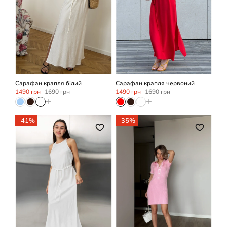
M/L
XS/S
M/L
XL
Сарафан крапля білий
Сарафан крапля червоний
1490 грн
1690 грн
1490 грн
1690 грн
+
+
-41%
-35%
XL
OneSize