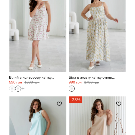
XS/S
XS/S
Білий в кольорову квітку
Біла в жовту квітку сукня
сарафан на бретелях
штапель міді на бретелях
590 грн
1390 грн
990 грн
1790 грн
+
-23%