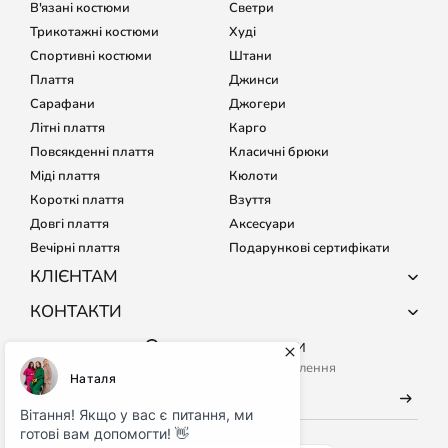
В'язані костюми
Светри
Трикотажні костюми
Худі
Спортивні костюми
Штани
Плаття
Джинси
Сарафани
Джогери
Літні плаття
Карго
Повсякденні плаття
Класичні брюки
Міді плаття
Кюлоти
Короткі плаття
Взуття
Довгі плаття
Аксесуари
Вечірні плаття
Подарункові сертифікати
КЛІЄНТАМ
Про компанію
КОНТАКТИ
Доставка і оплата
+38 (067) 127-68-15
НАШІ МАГАЗИНИ
Обмін і повернення
+38 (067) 133-64-80
Підпишись на нас, щоб отримувати повідомлення
Підбір розміру
Кожного дня з 9:00 до 21:00
Часті питання
info@maritel.com.ua
Договір оферти