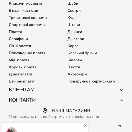
Класичні костюми
Шуби
В'язані костюми
Светри
Трикотажні костюми
Худі
Спортивні костюми
Штани
Плаття
Джинси
Сарафани
Джогери
Літні плаття
Карго
Повсякденні плаття
Класичні брюки
Міді плаття
Кюлоти
Короткі плаття
Взуття
Довгі плаття
Аксесуари
Вечірні плаття
Подарункові сертифікати
КЛІЄНТАМ
Про компанію
КОНТАКТИ
Доставка і оплата
+38 (067) 127-68-15
НАШІ МАГАЗИНИ
Обмін і повернення
+38 (067) 133-64-80
Підпишись на нас, щоб отримувати повідомлення
Підбір розміру
Кожного дня з 9:00 до 21:00
Часті питання
info@maritel.com.ua