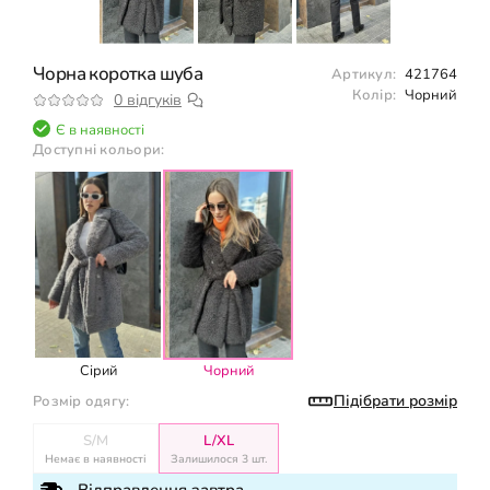
Чорна коротка шуба
Артикул:
421764
Колір:
Чорний
0 відгуків
Є в наявності
Доступні кольори:
Сірий
Чорний
Підібрати розмір
Розмір одягу:
S/M
L/XL
Немає в наявності
Залишилося 3 шт.