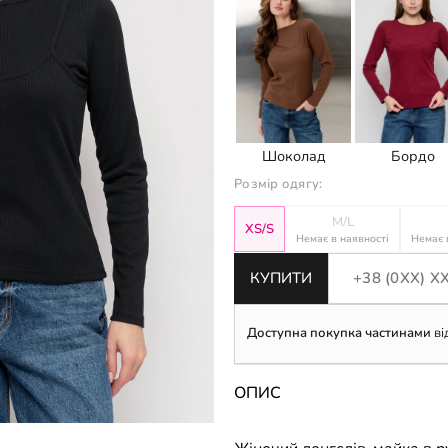
Шоколад
Бордо
Розмір одягу:
M/L
XS/S
Немає в наявності
Немає 
КУПИТИ
Доступна покупка частинами
ві
ОПИС