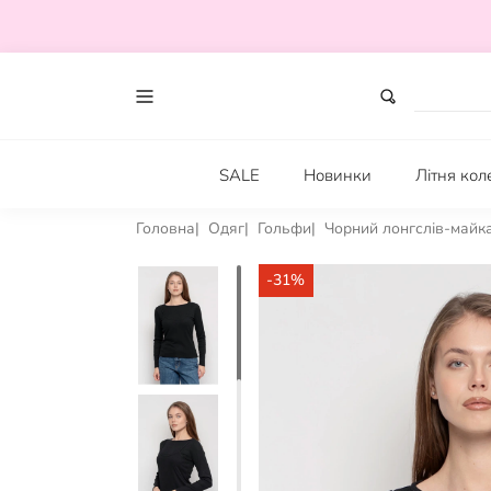
SALE
Новинки
Літня кол
Головна
Одяг
Гольфи
Чорний лонгслів-майка
-31%