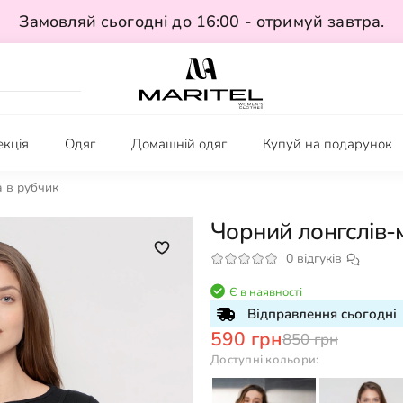
Замовляй сьогодні до 16:00 - отримуй завтра.
екція
Одяг
Домашній одяг
Купуй на подарунок
 в рубчик
Чорний лонгслів-
0 відгуків
Є в наявності
Відправлення сьогодні
590 грн
850 грн
Доступні кольори: