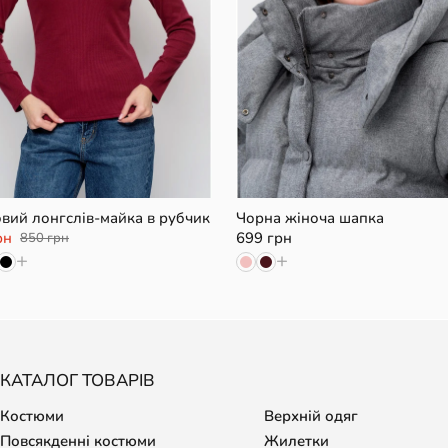
XS/S
XL
UN
вий лонгслів-майка в рубчик
Чорна жіноча шапка
рн
699 грн
850 грн
+
+
КАТАЛОГ ТОВАРІВ
Костюми
Верхній одяг
Повсякденні костюми
Жилетки