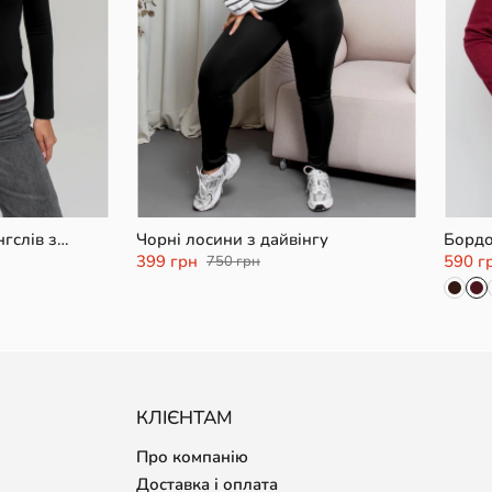
XS/S
M/L
XL
гслів з
Чорні лосини з дайвінгу
Бордо
399 грн
590 г
750 грн
КЛІЄНТАМ
Про компанію
Доставка і оплата