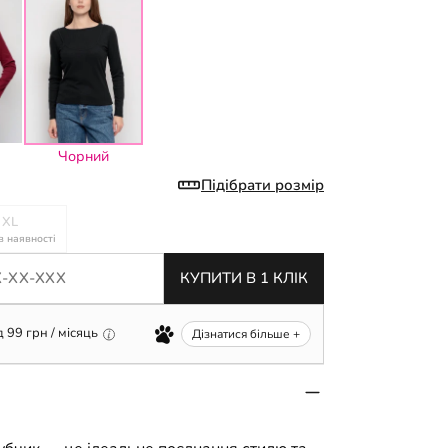
Чорний
Підібрати розмір
XL
в наявності
КУПИТИ В 1 КЛІК
д
99
грн / місяць
Дізнатися більше +