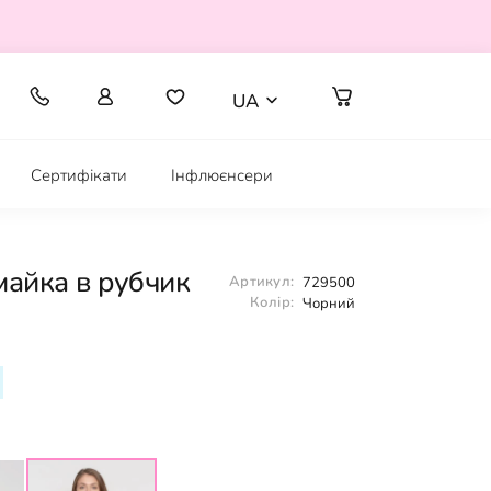
UA
Сертифікати
Інфлюєнсери
майка в рубчик
Артикул:
729500
Колір:
Чорний