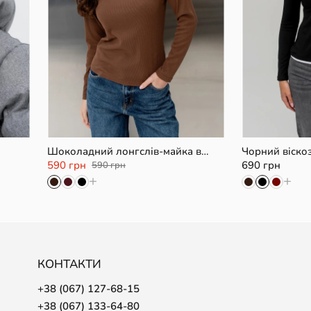
XS/S
M/L
XL
Шоколадний лонгслів-майка в
Чорний віско
рубчик
гудзиками
590 грн
690 грн
590 грн
+
+
КОНТАКТИ
+38 (067) 127-68-15
+38 (067) 133-64-80