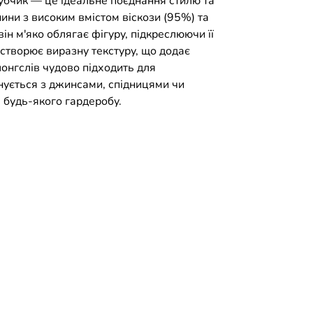
убчик — це ідеальне поєднання стилю та
ини з високим вмістом віскози (95%) та
ін м'яко облягає фігуру, підкреслюючи її
 створює виразну текстуру, що додає
лонгслів чудово підходить для
нується з джинсами, спідницями чи
 будь-якого гардеробу.