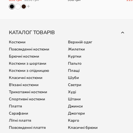
+
КАТАЛОГ ТОВАРІВ
Костюми
Верхній одяг
Повсякденні костюми
Жилетки
Брючні костюми
Куртки
Костюми з шортами
Пальто
Костюми з спідницею
Плащі
Класичні костюми
Шуби
В'язані костюми
Светри
Трикотажні костюми
Худі
Спортивні костюми
Штани
Плаття
Джинси
Сарафани
Джогери
Літні плаття
Карго
Повсякденні плаття
Класичні брюки