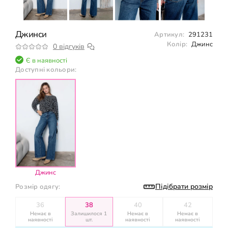
Джинси
Артикул:
291231
Колір:
Джинс
0 відгуків
Є в наявності
Доступні кольори:
Джинс
Підібрати розмір
Розмір одягу:
36
38
40
42
Немає в
Залишилося 1
Немає в
Немає в
наявності
шт.
наявності
наявності