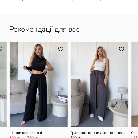
Рекомендації для вас
L/XL
XS/S
Штани шовк чорні
Графітові штани льон-штапель
Сір
низ
890 грн
1290 грн
990 грн
119