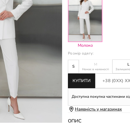
Молоко
Розмір одягу:
M
L
S
Немає в наявності
Залишилос
КУПИТИ
Доступна покупка частинами
ві
Наявність у магазинах
ОПИС