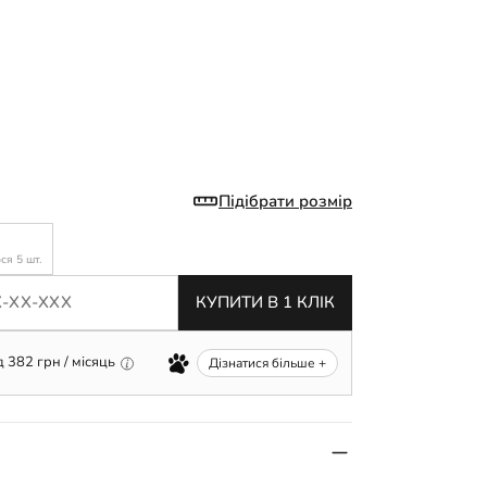
Підібрати розмір
я 5 шт.
КУПИТИ В 1 КЛІК
д
382
грн / місяць
Дізнатися більше +