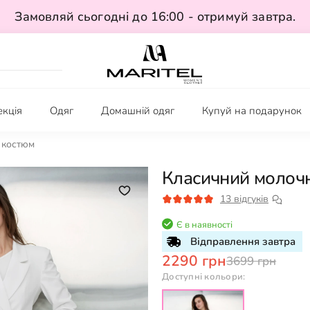
Замовляй сьогодні до 16:00 - отримуй завтра.
екція
Одяг
Домашній одяг
Купуй на подарунок
 костюм
Класичний молоч
13 відгуків
Є в наявності
Відправлення завтра
2290 грн
3699 грн
Доступні кольори: