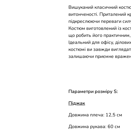
Вишуканий класичний костюм
витонченості. Приталений кр
підкреслюючи переваги силу
Костюм виготовлений із кос
що робить його практичним,
Ідеальний для офісу, ділових
костюмі ви завжди виглядат
залишаючи приємне враження
Параметри розміру S:
Піджак
Довжина плеча: 12,5 см
Довжина рукава: 60 ​​см