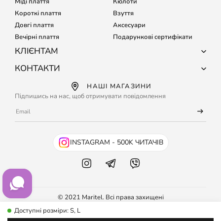
Міді плаття
Кюлоти
Короткі плаття
Взуття
Довгі плаття
Аксесуари
Вечірні плаття
Подарункові сертифікати
КЛІЄНТАМ
Про компанію
КОНТАКТИ
Доставка і оплата
+38 (067) 127-68-15
НАШІ МАГАЗИНИ
Обмін і повернення
+38 (067) 133-64-80
Підпишись на нас, щоб отримувати повідомлення
Підбір розміру
Кожного дня з 9:00 до 21:00
Часті питання
info@maritel.com.ua
Договір оферти
Умови використання сайту
INSTAGRAM - 500K ЧИТАЧІВ
Бонусна програма
© 2021 Maritel. Всі права захищені
Доступні розміри: S, L