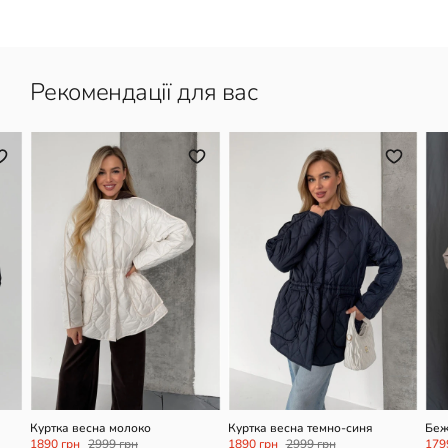
Рекомендації для вас
ХS/M
L/XL
ХS/M
Куртка весна молоко
Куртка весна темно-синя
Беж
1890 грн
2999 грн
1890 грн
2999 грн
179