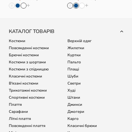
+
+
КАТАЛОГ ТОВАРІВ
Костюми
Верхній одяг
Повсякденні костюми
Жилетки
Брючні костюми
Куртки
Костюми з шортами
Пальто
Костюми з спідницею
Плащі
Класичні костюми
Шуби
В'язані костюми
Светри
Трикотажні костюми
Худі
Спортивні костюми
Штани
Плаття
Джинси
Сарафани
Джогери
Літні плаття
Карго
Повсякденні плаття
Класичні брюки