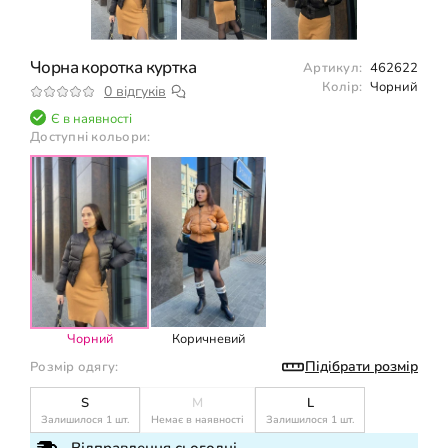
Чорна коротка куртка
Артикул:
462622
Колір:
Чорний
0 відгуків
Є в наявності
Доступні кольори:
Чорний
Коричневий
Підібрати розмір
Розмір одягу:
S
М
L
Залишилося 1 шт.
Немає в наявності
Залишилося 1 шт.