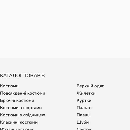
КАТАЛОГ ТОВАРІВ
Костюми
Верхній одяг
Повсякденні костюми
Жилетки
Брючні костюми
Куртки
Костюми з шортами
Пальто
Костюми з спідницею
Плащі
Класичні костюми
Шуби
В'язані костюми
Светри