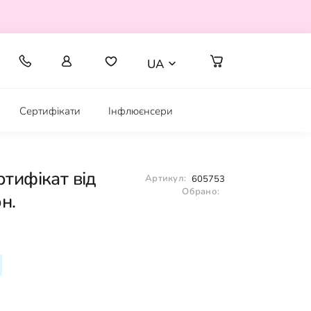
UA
Сертифікати
Інфлюєнсери
тифікат від
Артикул:
605753
Обрано:
н.