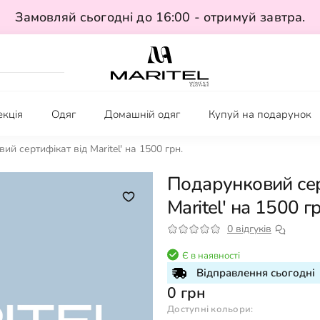
Замовляй сьогодні до 16:00 - отримуй завтра.
екція
Одяг
Домашній одяг
Купуй на подарунок
ий сертифікат від Maritel' на 1500 грн.
Подарунковий сер
Maritel' на 1500 гр
0 відгуків
Є в наявності
Відправлення сьогодні
0 грн
Доступні кольори: