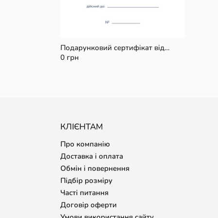
UN
Подарунковий сертифікат від
Maritel' на 1000 грн.
0 грн
КЛІЄНТАМ
Про компанію
Доставка і оплата
Обмін і повернення
Підбір розміру
Часті питання
Договір оферти
Умови використання сайту