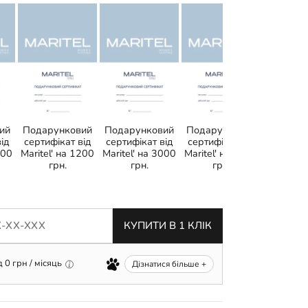
Подару
сертифік
Maritel' 
грн
ий
Подарунковий
Подарунковий
Подарунковий
ід
сертифікат від
сертифікат від
сертифікат від
000
Maritel' на 1200
Maritel' на 3000
Maritel' на 2000
грн.
грн.
грн.
КУПИТИ В 1 КЛІК
д
0
грн / місяць
Дізнатися більше +