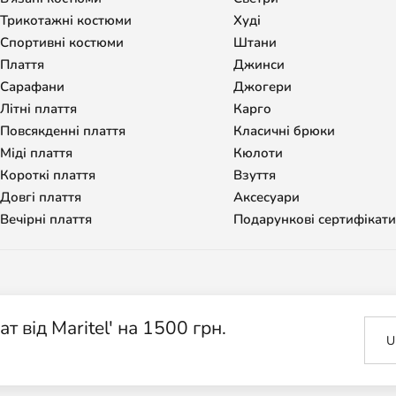
Трикотажні костюми
Худі
Спортивні костюми
Штани
Плаття
Джинси
Сарафани
Джогери
Літні плаття
Карго
Повсякденні плаття
Класичні брюки
Міді плаття
Кюлоти
Короткі плаття
Взуття
Довгі плаття
Аксесуари
Вечірні плаття
Подарункові сертифікати
 від Maritel' на 1500 грн.
U