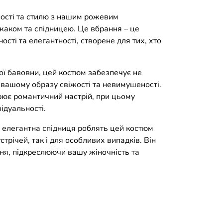
ності та стилю з нашим рожевим
жаком та спідницею. Це вбрання – це
сті та елегантності, створене для тих, хто
ої бавовни, цей костюм забезпечує не
 вашому образу свіжості та невимушеності.
рює романтичний настрій, при цьому
ідуальності.
 елегантна спідниця роблять цей костюм
трічей, так і для особливих випадків. Він
ня, підкреслюючи вашу жіночність та