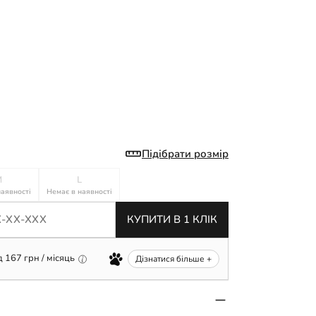
Підібрати розмір
М
L
наявності
Немає в наявності
КУПИТИ В 1 КЛІК
д
167
грн / місяць
Дізнатися більше +