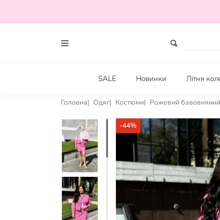
SALE
Новинки
Літня кол
Головна
Одяг
Костюми
Рожевий бавовняний 
-44%