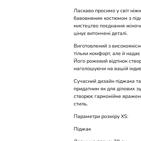
Ласкаво просимо у світ ніж
бавовняним костюмом з під
мистецтво поєднання жіночно
цінує витончені деталі.
Виготовлений з високоякісн
тільки комфорт, але й надає
Його рожевий відтінок ство
наголошуючи на вашій індив
Сучасний дизайн піджака та
придатним як для ділових зус
створює гармонійне вражен
стиль.
Параметри розміру ХS:
Піджак