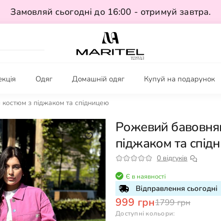
Замовляй сьогодні до 16:00 - отримуй завтра.
екція
Одяг
Домашній одяг
Купуй на подарунок
костюм з піджаком та спідницею
Рожевий бавовня
піджаком та спід
0 відгуків
Є в наявності
Відправлення сьогодні
999 грн
1799 грн
Доступні кольори: