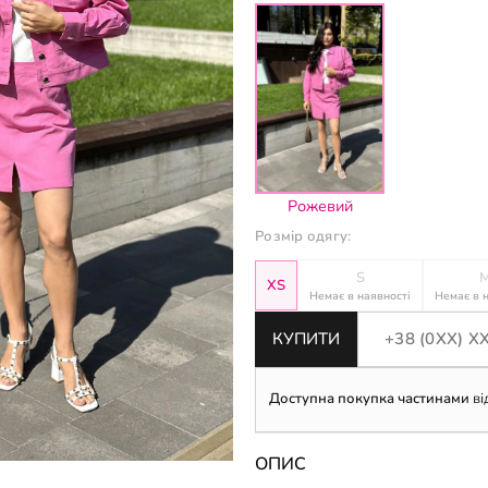
Рожевий
Розмір одягу:
S
XS
Немає в наявності
Немає в 
КУПИТИ
Доступна покупка частинами
ві
ОПИС