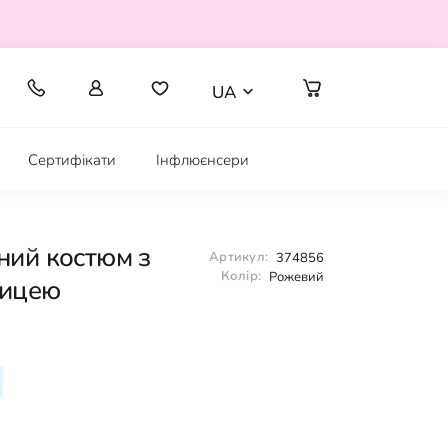
UA
Сертифікати
Інфлюєнсери
ний костюм з
Артикул:
374856
Колір:
Рожевий
ницею