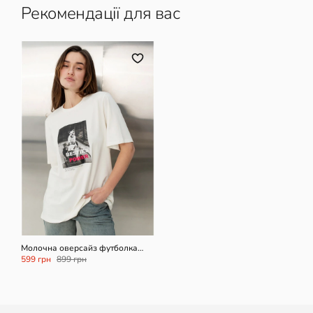
Рекомендації для вас
M/L
L/XXL
Молочна оверсайз футболка
Besties power
599 грн
899 грн