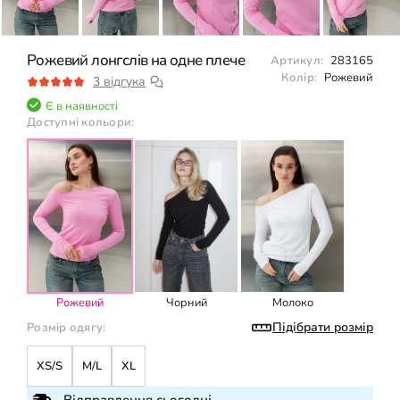
Рожевий лонгслів на одне плече
Артикул:
283165
Колір:
Рожевий
3 відгука
Є в наявності
Доступні кольори:
Рожевий
Чорний
Молоко
Підібрати розмір
Розмір одягу:
XS/S
M/L
XL