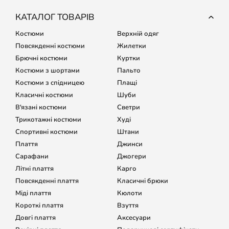
КАТАЛОГ ТОВАРІВ
Костюми
Верхній одяг
Повсякденні костюми
Жилетки
Брючні костюми
Куртки
Костюми з шортами
Пальто
Костюми з спідницею
Плащі
Класичні костюми
Шуби
В'язані костюми
Светри
Трикотажні костюми
Худі
Спортивні костюми
Штани
Плаття
Джинси
Сарафани
Джогери
Літні плаття
Карго
Повсякденні плаття
Класичні брюки
Міді плаття
Кюлоти
Короткі плаття
Взуття
Довгі плаття
Аксесуари