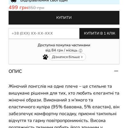
Відправлення сьогодні
499 грн
850 грн
КУПИТИ
КУПИТИ В 1 КЛІК
Доступна покупка частинами
від
84
грн / місяць
Дізнатися більше +
ОПИС
Жіночий лонгслів на одне плече – це стильне та
вишукане рішення для тих, хто любить елегантні та
жіночні образи. Виконаний з м'якого та
еластичного куліра (95% бавовна, 5% еластан), він
забезпечує комфортну посадку, приємні тактильні
відчуття та гарну повітропроникність. Висока
розтяжність тканини робить його зручним у