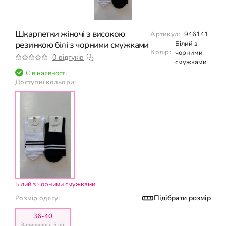
Шкарпетки жіночі з високою
Артикул:
946141
резинкою білі з чорними смужками
Білий з
Колір:
чорними
0 відгуків
смужками
Є в наявності
Доступні кольори:
Білий з чорними смужками
Підібрати розмір
Розмір одягу:
36-40
Залишилося 5 шт.