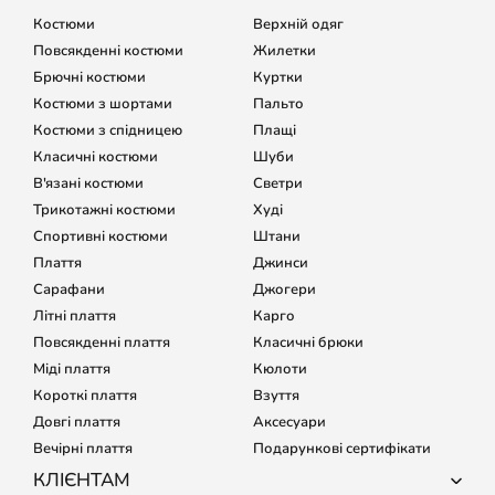
Костюми
Верхній одяг
Повсякденні костюми
Жилетки
Брючні костюми
Куртки
Костюми з шортами
Пальто
Костюми з спідницею
Плащі
Класичні костюми
Шуби
В'язані костюми
Светри
Трикотажні костюми
Худі
Спортивні костюми
Штани
Плаття
Джинси
Сарафани
Джогери
Літні плаття
Карго
Повсякденні плаття
Класичні брюки
Міді плаття
Кюлоти
Короткі плаття
Взуття
Довгі плаття
Аксесуари
Вечірні плаття
Подарункові сертифікати
КЛІЄНТАМ