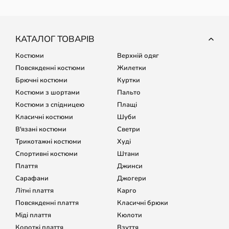
КАТАЛОГ ТОВАРІВ
Костюми
Верхній одяг
Повсякденні костюми
Жилетки
Брючні костюми
Куртки
Костюми з шортами
Пальто
Костюми з спідницею
Плащі
Класичні костюми
Шуби
В'язані костюми
Светри
Трикотажні костюми
Худі
Спортивні костюми
Штани
Плаття
Джинси
Сарафани
Джогери
Літні плаття
Карго
Повсякденні плаття
Класичні брюки
Міді плаття
Кюлоти
Короткі плаття
Взуття