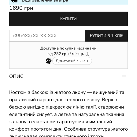
Відправлення завтра
1690 грн
КУПИТИ
КУПИТИ В 1 КЛІК
Доступна покупка частинами
від
282
грн / місяць
Дізнатися більше +
ОПИС
Костюм з баскою із жатого льону — вишуканий та
практичний варіант для теплого сезону. Верх з
баскою вигідно підкреслює лінію талії, створюючи
елегантний силует, а легка та натуральна тканина
з льону з еластаном гарантує максимальний
комфорт протягом дня. Особлива структура жатого
льону надає комплекту стильного і трохи