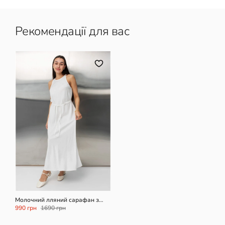
Рекомендації для вас
XS/S
XL
Молочний лляний сарафан з
поясом
990 грн
1690 грн