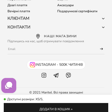
Довгі плаття
Аксесуари
Вечірні плаття
Подарункові сертифікати
КЛІЄНТАМ
Про компанію
КОНТАКТИ
Доставка і оплата
+38 (067) 127-68-15
НАШІ МАГАЗИНИ
Обмін і повернення
+38 (067) 133-64-80
Підпишись на нас, щоб отримувати повідомлення
Підбір розміру
Кожного дня з 9:00 до 21:00
Часті питання
info@maritel.com.ua
Договір оферти
Умови використання сайту
INSTAGRAM - 500K ЧИТАЧІВ
Бонусна програма
© 2021 Maritel. Всі права захищені
Доступні розміри: XS/S,
ДОДАТИ В КОШИК +