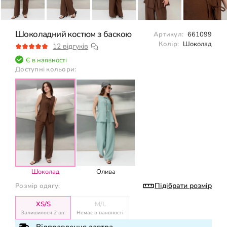
Шоколадний костюм з баскою
Артикул:
661099
Колір:
Шоколад
12 відгуків
Є в наявності
Доступні кольори:
Шоколад
Олива
Підібрати розмір
Розмір одягу:
XS/S
M/L
Залишилося 2 шт.
Немає в наявності