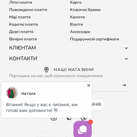
Літні плаття
Карго
Повсякденні плаття
Класичні брюки
Міді плаття
Кюлоти
Короткі плаття
Взуття
Довгі плаття
Аксесуари
Вечірні плаття
Подарункові сертифікати
КЛІЄНТАМ
Про компанію
КОНТАКТИ
Доставка і оплата
+38 (067) 127-68-15
НАШІ МАГАЗИНИ
Обмін і повернення
+38 (067) 133-64-80
Підпишись на нас, щоб отримувати повідомлення
Підбір розміру
Кожного дня з 9:00 до 21:00
Часті питання
info@maritel.com.ua
Договір оферти
Умови використання сайту
INSTAGRAM - 500K ЧИТАЧІВ
Бонусна програма