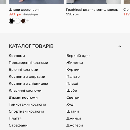
Штани шовк чорні
Графітові штани льон-штапель
Сір
низ
890 грн
1290 грн
990 грн
119
+
КАТАЛОГ ТОВАРІВ
Костюми
Верхній одяг
Повсякденні костюми
Жилетки
Брючні костюми
Куртки
Костюми з шортами
Пальто
Костюми з спідницею
Плащі
Класичні костюми
Шуби
В'язані костюми
Светри
Трикотажні костюми
Худі
Спортивні костюми
Штани
Плаття
Джинси
Сарафани
Джогери