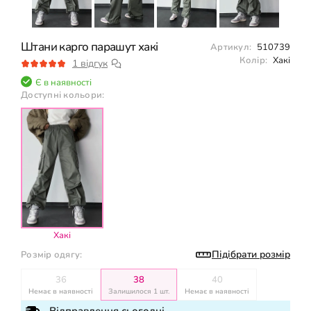
Штани карго парашут хакі
Артикул:
510739
Колір:
Хакі
1 відгук
Є в наявності
Доступні кольори:
Хакі
Підібрати розмір
Розмір одягу:
36
38
40
Немає в наявності
Залишилося 1 шт.
Немає в наявності