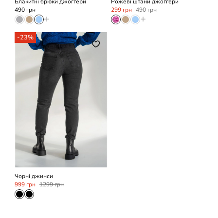
Блакитні брюки джоггери
Рожеві штани джоггери
490 грн
299 грн
490 грн
+
+
-23%
36
38
Чорні джинси
999 грн
1299 грн