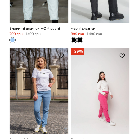
34
36
36
Блакитні джинси МОМ рвані
Чорні джинси
799 грн
1499 грн
899 грн
1490 грн
-39%
XS
XS