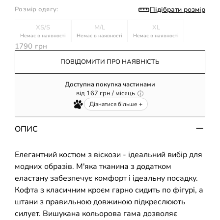
Підібрати розмір
Розмір одягу:
XS/S
M/L
XL
Немає в наявності
Немає в наявності
Немає в наявності
1790 грн
ПОВІДОМИТИ ПРО НАЯВНІСТЬ
Доступна покупка частинами
від
167
грн / місяць
Дізнатися більше +
ОПИС
Елегантний костюм з віскози - ідеальний вибір для
модних образів. М'яка тканина з додатком
еластану забезпечує комфорт і ідеальну посадку.
Кофта з класичним кроєм гарно сидить по фігурі, а
штани з правильною довжиною підкреслюють
силует. Вишукана кольорова гама дозволяє