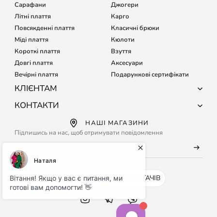
Сарафани
Джогери
Літні плаття
Карго
Повсякденні плаття
Класичні брюки
Міді плаття
Кюлоти
Короткі плаття
Взуття
Довгі плаття
Аксесуари
Вечірні плаття
Подарункові сертифікати
КЛІЄНТАМ
Про компанію
КОНТАКТИ
Доставка і оплата
+38 (067) 127-68-15
НАШІ МАГАЗИНИ
Обмін і повернення
+38 (067) 133-64-80
Підпишись на нас, щоб отримувати повідомлення
Підбір розміру
Кожного дня з 9:00 до 21:00
Часті питання
info@maritel.com.ua
Договір оферти
Умови використання сайту
INSTAGRAM - 500K ЧИТАЧІВ
Бонусна програма