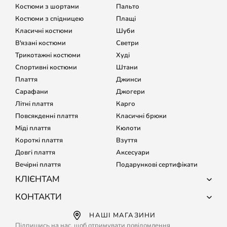
Костюми з шортами
Пальто
Костюми з спідницею
Плащі
Класичні костюми
Шуби
В'язані костюми
Светри
Трикотажні костюми
Худі
Спортивні костюми
Штани
Плаття
Джинси
Сарафани
Джогери
Літні плаття
Карго
Повсякденні плаття
Класичні брюки
Міді плаття
Кюлоти
Короткі плаття
Взуття
Довгі плаття
Аксесуари
Вечірні плаття
Подарункові сертифікати
КЛІЄНТАМ
Про компанію
КОНТАКТИ
Доставка і оплата
+38 (067) 127-68-15
НАШІ МАГАЗИНИ
Обмін і повернення
+38 (067) 133-64-80
Підпишись на нас, щоб отримувати повідомлення