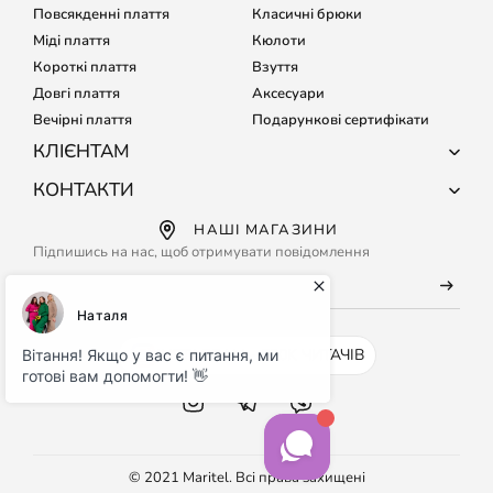
Повсякденні плаття
Класичні брюки
Міді плаття
Кюлоти
Короткі плаття
Взуття
Довгі плаття
Аксесуари
Вечірні плаття
Подарункові сертифікати
КЛІЄНТАМ
Про компанію
КОНТАКТИ
Доставка і оплата
+38 (067) 127-68-15
НАШІ МАГАЗИНИ
Обмін і повернення
+38 (067) 133-64-80
Підпишись на нас, щоб отримувати повідомлення
Підбір розміру
Кожного дня з 9:00 до 21:00
Часті питання
info@maritel.com.ua
Договір оферти
Умови використання сайту
INSTAGRAM - 500K ЧИТАЧІВ
Бонусна програма
© 2021 Maritel. Всі права захищені