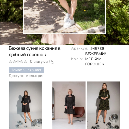
Бежева сукня кохання в
Артикул:
945738
дрібний горошок
БЕЖЕВЫЙ/
Колір:
МЕЛКИЙ
0 відгуків
ГОРОШЕК
Немає в наявності
Доступні кольори: