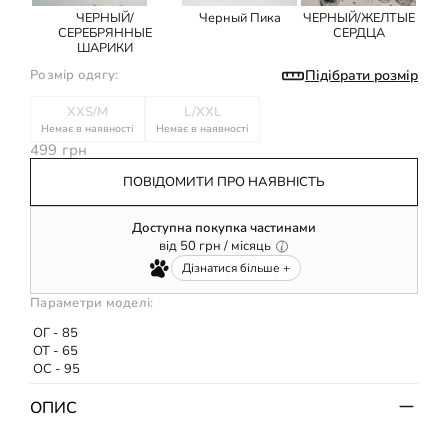
ЧЕРНЫЙ/
Черный Пика
ЧЕРНЫЙ/ЖЕЛТЫЕ
СЕРЕБРЯННЫЕ
СЕРДЦА
ШАРИКИ
Підібрати розмір
Розмір одягу:
XXS/M
L/XXL
Немає в наявності
Немає в наявності
499 грн
ПОВІДОМИТИ ПРО НАЯВНІСТЬ
Доступна покупка частинами
від
50
грн / місяць
Дізнатися більше +
Параметри моделі:
ОГ - 85
ОТ - 65
ОС - 95
ОПИС