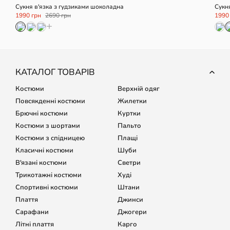
Сукня в'язка з гудзиками шоколадна
Сукн
1990 грн
2690 грн
1990
+
КАТАЛОГ ТОВАРІВ
Костюми
Верхній одяг
Повсякденні костюми
Жилетки
Брючні костюми
Куртки
Костюми з шортами
Пальто
Костюми з спідницею
Плащі
Класичні костюми
Шуби
В'язані костюми
Светри
Трикотажні костюми
Худі
Спортивні костюми
Штани
Плаття
Джинси
Сарафани
Джогери
Літні плаття
Карго